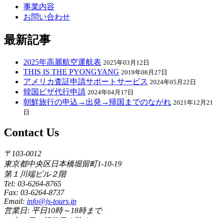
事業内容
お問い合わせ
最新記事
2025年高麗航空運航表
2025年03月12日
THIS IS THE PYONGYANG
2019年08月27日
アメリカ査証申請サポートサービス
2024年05月22日
韓国ビザ代行申請
2024年04月17日
朝鮮旅行の申込→出発→帰国までのながれ
2021年12月21
日
Contact Us
〒103-0012
東京都中央区日本橋堀留町1-10-19
第１川端ビル２階
Tel: 03-6264-8765
Fax: 03-6264-8737
Email:
info@js-tours.jp
営業日: 平日10時～18時まで