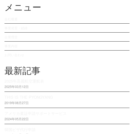
メニュー
会社概要
事業背景・経緯
企業理念
事業内容
お問い合わせ
最新記事
2025年高麗航空運航表
2025年03月12日
THIS IS THE PYONGYANG
2019年08月27日
アメリカ査証申請サポートサービス
2024年05月22日
韓国ビザ代行申請