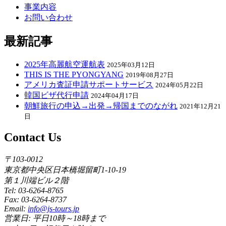
事業内容
お問い合わせ
最新記事
2025年高麗航空運航表
2025年03月12日
THIS IS THE PYONGYANG
2019年08月27日
アメリカ査証申請サポートサービス
2024年05月22日
韓国ビザ代行申請
2024年04月17日
朝鮮旅行の申込→出発→帰国までのながれ
2021年12月21
日
Contact Us
〒103-0012
東京都中央区日本橋堀留町1-10-19
第１川端ビル２階
Tel: 03-6264-8765
Fax: 03-6264-8737
Email:
info@js-tours.jp
営業日: 平日10時～18時まで