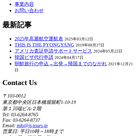
事業内容
お問い合わせ
最新記事
2025年高麗航空運航表
2025年03月12日
THIS IS THE PYONGYANG
2019年08月27日
アメリカ査証申請サポートサービス
2024年05月22日
韓国ビザ代行申請
2024年04月17日
朝鮮旅行の申込→出発→帰国までのながれ
2021年12月21
日
Contact Us
〒103-0012
東京都中央区日本橋堀留町1-10-19
第１川端ビル２階
Tel: 03-6264-8765
Fax: 03-6264-8737
Email:
info@js-tours.jp
営業日: 平日10時～18時まで