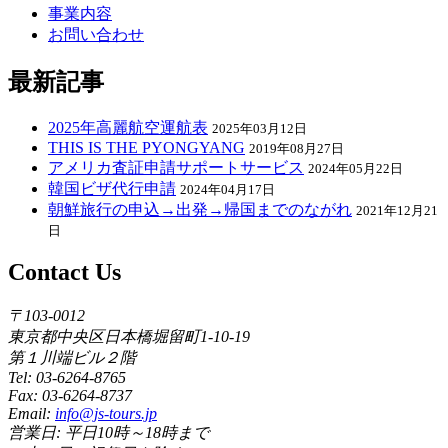
事業内容
お問い合わせ
最新記事
2025年高麗航空運航表
2025年03月12日
THIS IS THE PYONGYANG
2019年08月27日
アメリカ査証申請サポートサービス
2024年05月22日
韓国ビザ代行申請
2024年04月17日
朝鮮旅行の申込→出発→帰国までのながれ
2021年12月21
日
Contact Us
〒103-0012
東京都中央区日本橋堀留町1-10-19
第１川端ビル２階
Tel: 03-6264-8765
Fax: 03-6264-8737
Email:
info@js-tours.jp
営業日: 平日10時～18時まで