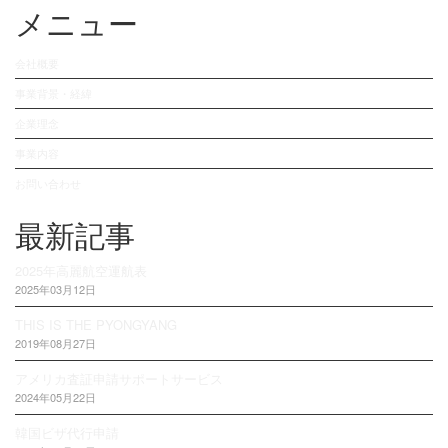
メニュー
会社概要
事業背景・経緯
企業理念
事業内容
お問い合わせ
最新記事
2025年高麗航空運航表
2025年03月12日
THIS IS THE PYONGYANG
2019年08月27日
アメリカ査証申請サポートサービス
2024年05月22日
韓国ビザ代行申請