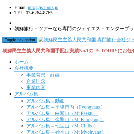
Email:
info@js-tours.jp
TEL: 03-6264-8765
朝鮮旅行・ツアーなら専門のジェイエス・エンタープラ
Toggle navigation
朝鮮民主主義人民共和国手配は実績No.1の JS TOURSにお
ホーム
会社概要
事業背景・経緯
企業理念
事業内容
アルバム集
アルバム集 – 動画
アルバム集 – 平壌市内（Pyongyang）
アルバム集 – 白頭山（Mt Paektu）
アルバム集 – 金剛山（Mt Kumgang）
アルバム集 – 七宝山（Mt Chilbo）
アルバム集 – 妙香山（Mt Myohyang）