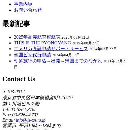
事業内容
お問い合わせ
最新記事
2025年高麗航空運航表
2025年03月12日
THIS IS THE PYONGYANG
2019年08月27日
アメリカ査証申請サポートサービス
2024年05月22日
韓国ビザ代行申請
2024年04月17日
朝鮮旅行の申込→出発→帰国までのながれ
2021年12月21
日
Contact Us
〒103-0012
東京都中央区日本橋堀留町1-10-19
第１川端ビル２階
Tel: 03-6264-8765
Fax: 03-6264-8737
Email:
info@js-tours.jp
営業日: 平日10時～18時まで