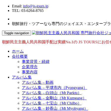
Email:
info@js-tours.jp
TEL: 03-6264-8765
朝鮮旅行・ツアーなら専門のジェイエス・エンタープラ
Toggle navigation
朝鮮民主主義人民共和国手配は実績No.1の JS TOURSにお
ホーム
会社概要
事業背景・経緯
企業理念
事業内容
アルバム集
アルバム集 – 動画
アルバム集 – 平壌市内（Pyongyang）
アルバム集 – 白頭山（Mt Paektu）
アルバム集 – 金剛山（Mt Kumgang）
アルバム集 – 七宝山（Mt Chilbo）
アルバム集 – 妙香山（Mt Myohyang）