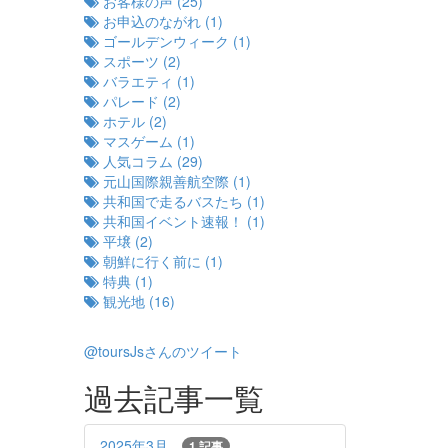
お客様の声 (25)
お申込のながれ (1)
ゴールデンウィーク (1)
スポーツ (2)
バラエティ (1)
パレード (2)
ホテル (2)
マスゲーム (1)
人気コラム (29)
元山国際親善航空際 (1)
共和国で走るバスたち (1)
共和国イベント速報！ (1)
平壌 (2)
朝鮮に行く前に (1)
特典 (1)
観光地 (16)
@toursJsさんのツイート
過去記事一覧
2025年3月
1 記事