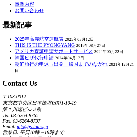
事業内容
お問い合わせ
最新記事
2025年高麗航空運航表
2025年03月12日
THIS IS THE PYONGYANG
2019年08月27日
アメリカ査証申請サポートサービス
2024年05月22日
韓国ビザ代行申請
2024年04月17日
朝鮮旅行の申込→出発→帰国までのながれ
2021年12月21
日
Contact Us
〒103-0012
東京都中央区日本橋堀留町1-10-19
第１川端ビル２階
Tel: 03-6264-8765
Fax: 03-6264-8737
Email:
info@js-tours.jp
営業日: 平日10時～18時まで