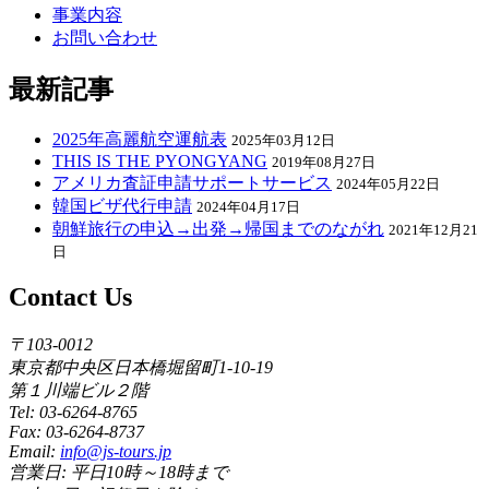
事業内容
お問い合わせ
最新記事
2025年高麗航空運航表
2025年03月12日
THIS IS THE PYONGYANG
2019年08月27日
アメリカ査証申請サポートサービス
2024年05月22日
韓国ビザ代行申請
2024年04月17日
朝鮮旅行の申込→出発→帰国までのながれ
2021年12月21
日
Contact Us
〒103-0012
東京都中央区日本橋堀留町1-10-19
第１川端ビル２階
Tel: 03-6264-8765
Fax: 03-6264-8737
Email:
info@js-tours.jp
営業日: 平日10時～18時まで