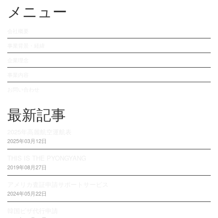
メニュー
会社概要
事業背景・経緯
企業理念
事業内容
お問い合わせ
最新記事
2025年高麗航空運航表
2025年03月12日
THIS IS THE PYONGYANG
2019年08月27日
アメリカ査証申請サポートサービス
2024年05月22日
韓国ビザ代行申請