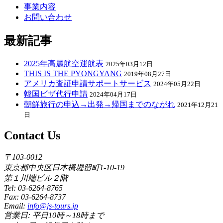
事業内容
お問い合わせ
最新記事
2025年高麗航空運航表
2025年03月12日
THIS IS THE PYONGYANG
2019年08月27日
アメリカ査証申請サポートサービス
2024年05月22日
韓国ビザ代行申請
2024年04月17日
朝鮮旅行の申込→出発→帰国までのながれ
2021年12月21
日
Contact Us
〒103-0012
東京都中央区日本橋堀留町1-10-19
第１川端ビル２階
Tel: 03-6264-8765
Fax: 03-6264-8737
Email:
info@js-tours.jp
営業日: 平日10時～18時まで