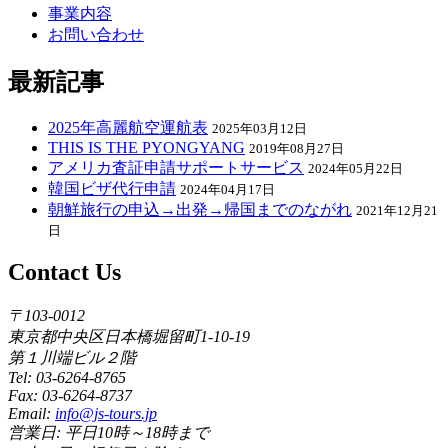
事業内容
お問い合わせ
最新記事
2025年高麗航空運航表
2025年03月12日
THIS IS THE PYONGYANG
2019年08月27日
アメリカ査証申請サポートサービス
2024年05月22日
韓国ビザ代行申請
2024年04月17日
朝鮮旅行の申込→出発→帰国までのながれ
2021年12月21
日
Contact Us
〒103-0012
東京都中央区日本橋堀留町1-10-19
第１川端ビル２階
Tel: 03-6264-8765
Fax: 03-6264-8737
Email:
info@js-tours.jp
営業日: 平日10時～18時まで