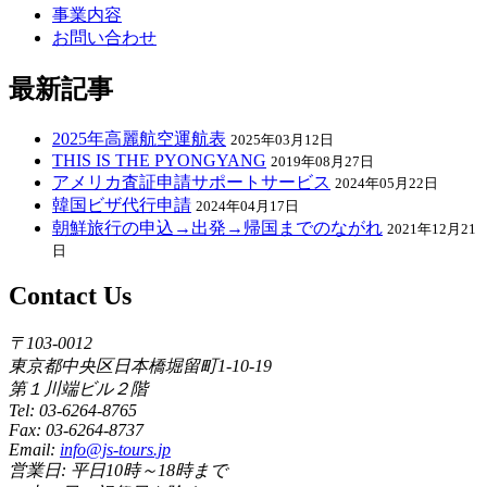
事業内容
お問い合わせ
最新記事
2025年高麗航空運航表
2025年03月12日
THIS IS THE PYONGYANG
2019年08月27日
アメリカ査証申請サポートサービス
2024年05月22日
韓国ビザ代行申請
2024年04月17日
朝鮮旅行の申込→出発→帰国までのながれ
2021年12月21
日
Contact Us
〒103-0012
東京都中央区日本橋堀留町1-10-19
第１川端ビル２階
Tel: 03-6264-8765
Fax: 03-6264-8737
Email:
info@js-tours.jp
営業日: 平日10時～18時まで