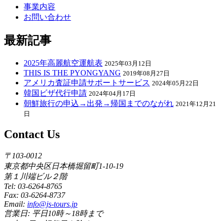
事業内容
お問い合わせ
最新記事
2025年高麗航空運航表
2025年03月12日
THIS IS THE PYONGYANG
2019年08月27日
アメリカ査証申請サポートサービス
2024年05月22日
韓国ビザ代行申請
2024年04月17日
朝鮮旅行の申込→出発→帰国までのながれ
2021年12月21
日
Contact Us
〒103-0012
東京都中央区日本橋堀留町1-10-19
第１川端ビル２階
Tel: 03-6264-8765
Fax: 03-6264-8737
Email:
info@js-tours.jp
営業日: 平日10時～18時まで