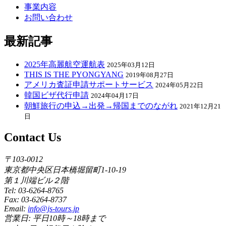
事業内容
お問い合わせ
最新記事
2025年高麗航空運航表
2025年03月12日
THIS IS THE PYONGYANG
2019年08月27日
アメリカ査証申請サポートサービス
2024年05月22日
韓国ビザ代行申請
2024年04月17日
朝鮮旅行の申込→出発→帰国までのながれ
2021年12月21
日
Contact Us
〒103-0012
東京都中央区日本橋堀留町1-10-19
第１川端ビル２階
Tel: 03-6264-8765
Fax: 03-6264-8737
Email:
info@js-tours.jp
営業日: 平日10時～18時まで