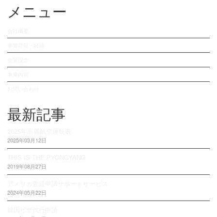
メニュー
会社概要
事業背景・経緯
企業理念
事業内容
お問い合わせ
最新記事
2025年高麗航空運航表
2025年03月12日
THIS IS THE PYONGYANG
2019年08月27日
アメリカ査証申請サポートサービス
2024年05月22日
韓国ビザ代行申請