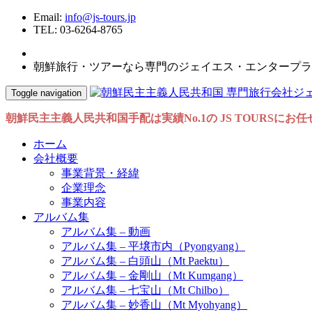
Email:
info@js-tours.jp
TEL: 03-6264-8765
朝鮮旅行・ツアーなら専門のジェイエス・エンタープラ
Toggle navigation
朝鮮民主主義人民共和国手配は実績No.1の JS TOURSにお
ホーム
会社概要
事業背景・経緯
企業理念
事業内容
アルバム集
アルバム集 – 動画
アルバム集 – 平壌市内（Pyongyang）
アルバム集 – 白頭山（Mt Paektu）
アルバム集 – 金剛山（Mt Kumgang）
アルバム集 – 七宝山（Mt Chilbo）
アルバム集 – 妙香山（Mt Myohyang）