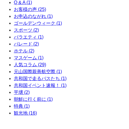
Q & A (1)
お客様の声 (25)
お申込のながれ (1)
ゴールデンウィーク (1)
スポーツ (2)
バラエティ (1)
パレード (2)
ホテル (2)
マスゲーム (1)
人気コラム (29)
元山国際親善航空際 (1)
共和国で走るバスたち (1)
共和国イベント速報！ (1)
平壌 (2)
朝鮮に行く前に (1)
特典 (1)
観光地 (16)