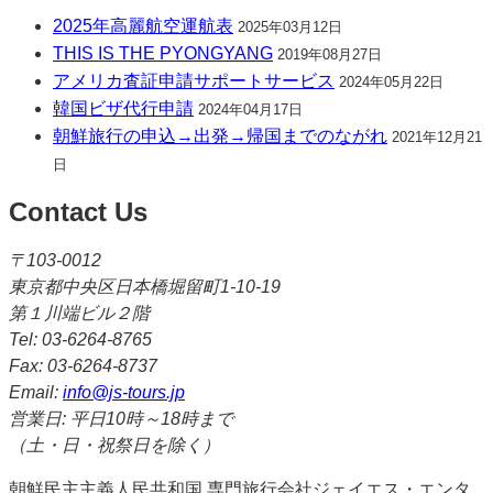
2025年高麗航空運航表
2025年03月12日
THIS IS THE PYONGYANG
2019年08月27日
アメリカ査証申請サポートサービス
2024年05月22日
韓国ビザ代行申請
2024年04月17日
朝鮮旅行の申込→出発→帰国までのながれ
2021年12月21
日
Contact Us
〒103-0012
東京都中央区日本橋堀留町1-10-19
第１川端ビル２階
Tel: 03-6264-8765
Fax: 03-6264-8737
Email:
info@js-tours.jp
営業日: 平日10時～18時まで
（土・日・祝祭日を除く）
朝鮮民主主義人民共和国 専門旅行会社ジェイエス・エンタ