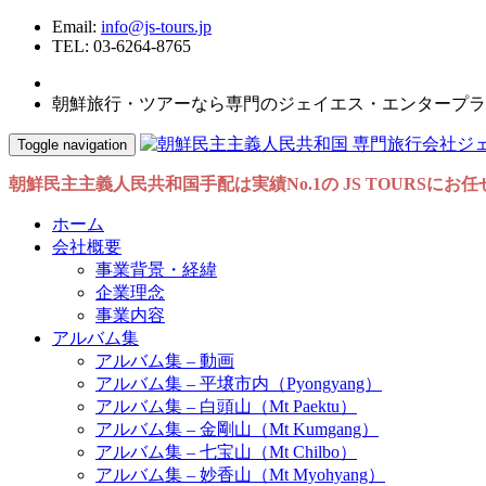
Email:
info@js-tours.jp
TEL: 03-6264-8765
朝鮮旅行・ツアーなら専門のジェイエス・エンタープラ
Toggle navigation
朝鮮民主主義人民共和国手配は実績No.1の JS TOURSにお
ホーム
会社概要
事業背景・経緯
企業理念
事業内容
アルバム集
アルバム集 – 動画
アルバム集 – 平壌市内（Pyongyang）
アルバム集 – 白頭山（Mt Paektu）
アルバム集 – 金剛山（Mt Kumgang）
アルバム集 – 七宝山（Mt Chilbo）
アルバム集 – 妙香山（Mt Myohyang）