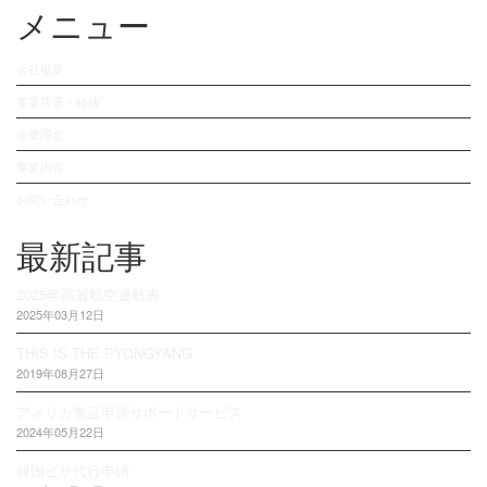
メニュー
会社概要
事業背景・経緯
企業理念
事業内容
お問い合わせ
最新記事
2025年高麗航空運航表
2025年03月12日
THIS IS THE PYONGYANG
2019年08月27日
アメリカ査証申請サポートサービス
2024年05月22日
韓国ビザ代行申請