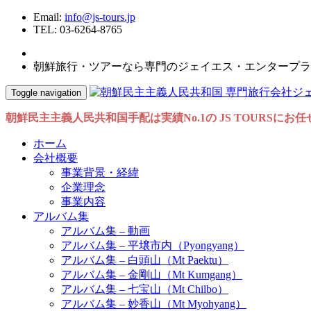
Email:
info@js-tours.jp
TEL: 03-6264-8765
朝鮮旅行・ツアーなら専門のジェイエス・エンタープラ
Toggle navigation
朝鮮民主主義人民共和国手配は実績No.1の JS TOURSにお
ホーム
会社概要
事業背景・経緯
企業理念
事業内容
アルバム集
アルバム集 – 動画
アルバム集 – 平壌市内（Pyongyang）
アルバム集 – 白頭山（Mt Paektu）
アルバム集 – 金剛山（Mt Kumgang）
アルバム集 – 七宝山（Mt Chilbo）
アルバム集 – 妙香山（Mt Myohyang）