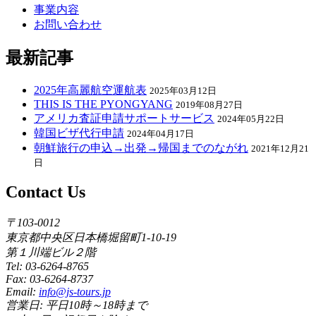
事業内容
お問い合わせ
最新記事
2025年高麗航空運航表
2025年03月12日
THIS IS THE PYONGYANG
2019年08月27日
アメリカ査証申請サポートサービス
2024年05月22日
韓国ビザ代行申請
2024年04月17日
朝鮮旅行の申込→出発→帰国までのながれ
2021年12月21
日
Contact Us
〒103-0012
東京都中央区日本橋堀留町1-10-19
第１川端ビル２階
Tel: 03-6264-8765
Fax: 03-6264-8737
Email:
info@js-tours.jp
営業日: 平日10時～18時まで