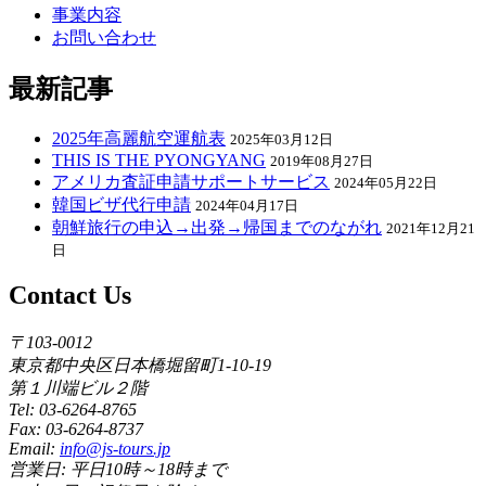
事業内容
お問い合わせ
最新記事
2025年高麗航空運航表
2025年03月12日
THIS IS THE PYONGYANG
2019年08月27日
アメリカ査証申請サポートサービス
2024年05月22日
韓国ビザ代行申請
2024年04月17日
朝鮮旅行の申込→出発→帰国までのながれ
2021年12月21
日
Contact Us
〒103-0012
東京都中央区日本橋堀留町1-10-19
第１川端ビル２階
Tel: 03-6264-8765
Fax: 03-6264-8737
Email:
info@js-tours.jp
営業日: 平日10時～18時まで