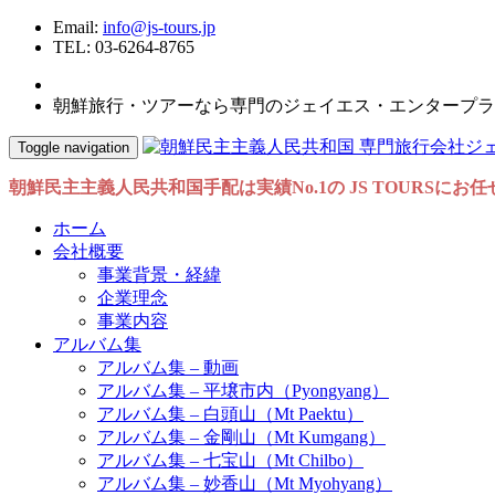
Email:
info@js-tours.jp
TEL: 03-6264-8765
朝鮮旅行・ツアーなら専門のジェイエス・エンタープラ
Toggle navigation
朝鮮民主主義人民共和国手配は実績No.1の JS TOURSにお
ホーム
会社概要
事業背景・経緯
企業理念
事業内容
アルバム集
アルバム集 – 動画
アルバム集 – 平壌市内（Pyongyang）
アルバム集 – 白頭山（Mt Paektu）
アルバム集 – 金剛山（Mt Kumgang）
アルバム集 – 七宝山（Mt Chilbo）
アルバム集 – 妙香山（Mt Myohyang）