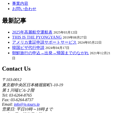
事業内容
お問い合わせ
最新記事
2025年高麗航空運航表
2025年03月12日
THIS IS THE PYONGYANG
2019年08月27日
アメリカ査証申請サポートサービス
2024年05月22日
韓国ビザ代行申請
2024年04月17日
朝鮮旅行の申込→出発→帰国までのながれ
2021年12月21
日
Contact Us
〒103-0012
東京都中央区日本橋堀留町1-10-19
第１川端ビル２階
Tel: 03-6264-8765
Fax: 03-6264-8737
Email:
info@js-tours.jp
営業日: 平日10時～18時まで