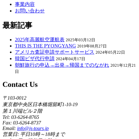
事業内容
お問い合わせ
最新記事
2025年高麗航空運航表
2025年03月12日
THIS IS THE PYONGYANG
2019年08月27日
アメリカ査証申請サポートサービス
2024年05月22日
韓国ビザ代行申請
2024年04月17日
朝鮮旅行の申込→出発→帰国までのながれ
2021年12月21
日
Contact Us
〒103-0012
東京都中央区日本橋堀留町1-10-19
第１川端ビル２階
Tel: 03-6264-8765
Fax: 03-6264-8737
Email:
info@js-tours.jp
営業日: 平日10時～18時まで