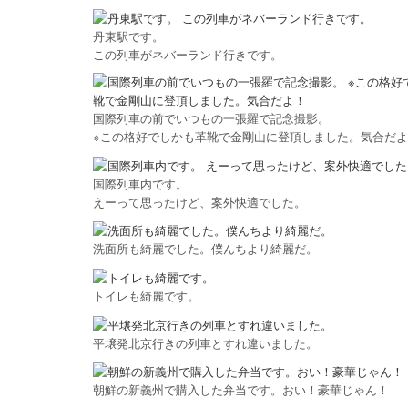
丹東駅です。
この列車がネバーランド行きです。
国際列車の前でいつもの一張羅で記念撮影。
※この格好でしかも革靴で金剛山に登頂しました。気合だ
国際列車内です。
えーって思ったけど、案外快適でした。
洗面所も綺麗でした。僕んちより綺麗だ。
トイレも綺麗です。
平壌発北京行きの列車とすれ違いました。
朝鮮の新義州で購入した弁当です。おい！豪華じゃん！