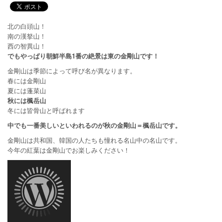
北の白頭山！
南の漢拏山！
西の智異山！
でもやっぱり朝鮮半島1番の絶景は東の金剛山です！
金剛山は季節によって呼び名が異なります。
春には金剛山
夏には蓬菜山
秋には楓岳山
冬には皆骨山と呼ばれます
中でも一番美しいといわれるのが秋の金剛山＝楓岳山です。
金剛山は共和国、韓国の人たちも憧れる名山中の名山です。
今年の紅葉は金剛山でお楽しみください！