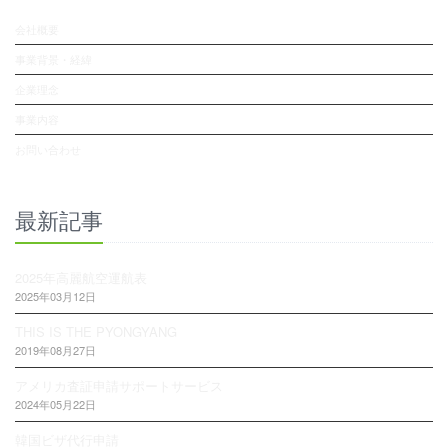
会社概要
事業背景・経緯
企業理念
事業内容
お問い合わせ
最新記事
2025年高麗航空運航表
2025年03月12日
THIS IS THE PYONGYANG
2019年08月27日
アメリカ査証申請サポートサービス
2024年05月22日
韓国ビザ代行申請