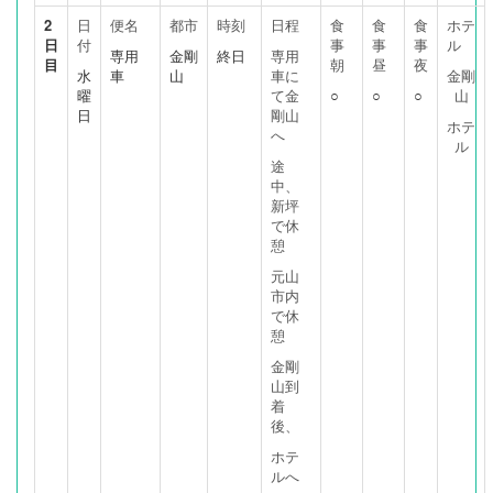
2
日
便名
都市
時刻
日程
食
食
食
ホテ
日
付
事
事
事
ル
専用
金剛
終日
専用
目
朝
昼
夜
水
車
山
車に
金剛
曜
て金
○
○
○
山
日
剛山
ホテ
へ
ル
途
中、
新坪
で休
憩
元山
市内
で休
憩
金剛
山到
着
後、
ホテ
ルへ