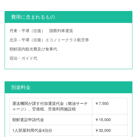
費用に含まれるもの
丹東－平壌（往復） 国際列車運賃
北京－平壌（往復）エコノミークラス航空券
朝鮮国内観光費及び食事代
宿泊・ガイド代
別途料金
運送機関が課す付加運賃代金（燃油サーチ
￥7,550
ャージ）、空港税、空港利用施設税
朝鮮査証申請代金
￥15,000
1人部屋利用代金4泊分
￥32,000