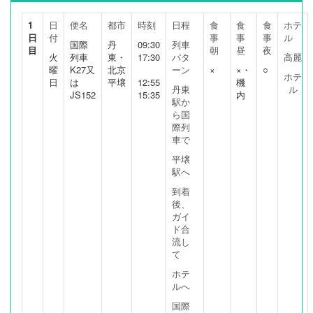
1
日
便名
都市
時刻
日程
食
食
食
ホテ
日
付
事
事
事
ル
国際
丹
09:30
列車
目
朝
昼
夜
火
列車
東・
17:30
パタ
高麗
曜
K27又
北京
ーン
×
×・
○
ホテ
日
は
平壌
12:55
機
丹東
ル
JS152
15:35
内
駅か
ら国
際列
車で
平壌
駅へ
到着
後、
ガイ
ド合
流し
て
ホテ
ルへ
国際