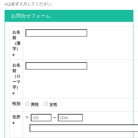
※は必ず入力してください。
お問合せフォーム
お名
前
（漢
字）
※
お名
前
（ロ
ーマ
字）
※
性別
男性
女性
住所
〒
ー
※