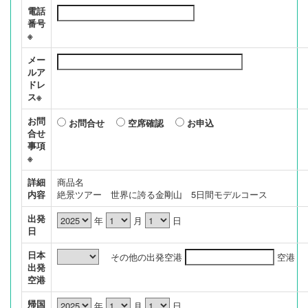
電話
番号
※
メー
ルア
ドレ
ス※
お問
お問合せ
空席確認
お申込
合せ
事項
※
詳細
商品名
内容
絶景ツアー 世界に誇る金剛山 5日間モデルコース
出発
年
月
日
日
日本
その他の出発空港
空港
出発
空港
帰国
年
月
日