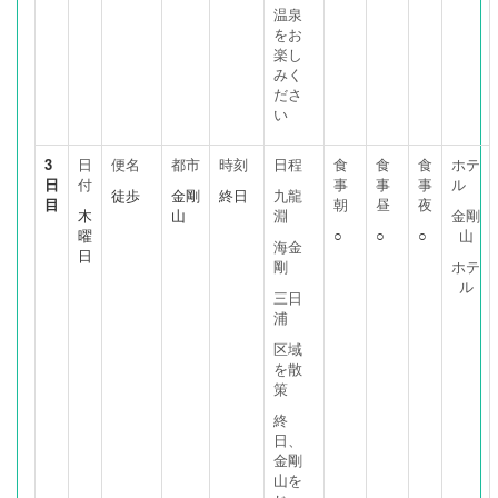
温泉
をお
楽し
みく
ださ
い
3
日
便名
都市
時刻
日程
食
食
食
ホテ
日
付
事
事
事
ル
徒歩
金剛
終日
九龍
目
朝
昼
夜
木
山
淵
金剛
曜
○
○
○
山
海金
日
剛
ホテ
ル
三日
浦
区域
を散
策
終
日、
金剛
山を