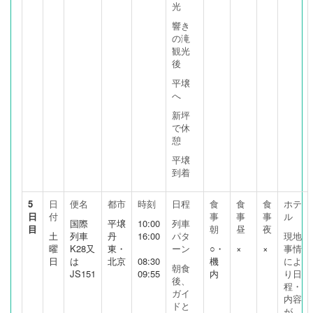
光
響き
の滝
観光
後
平壌
へ
新坪
で休
憩
平壌
到着
5
日
便名
都市
時刻
日程
食
食
食
ホテ
日
付
事
事
事
ル
国際
平壌
10:00
列車
目
朝
昼
夜
土
列車
丹
16:00
パタ
現地
曜
K28又
東・
ーン
○・
×
×
事情
日
は
北京
08:30
機
によ
朝食
JS151
09:55
内
り日
後、
程・
ガイ
内容
ドと
が