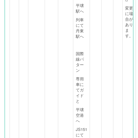
平壌
変更
駅へ
に場
合が
列車
あり
にて
ま
丹東
す。
駅へ
国際
線パ
ター
ン
専用
車に
てガ
イド
と
平壌
空港
へ
JS151
にて