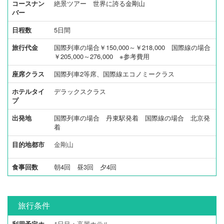
コースナン
絶景ツアー 世界に誇る金剛山
バー
日程数
5日間
旅行代金
国際列車の場合￥150,000～￥218,000 国際線の場合
￥205,000～276,000 ※参考費用
座席クラス
国際列車2等席、国際線エコノミークラス
ホテルタイ
デラックスクラス
プ
出発地
国際列車の場合 丹東駅発着 国際線の場合 北京発
着
目的地都市
金剛山
食事回数
朝4回 昼3回 夕4回
旅行条件
利用予定ホ
1日目：高麗ホテル