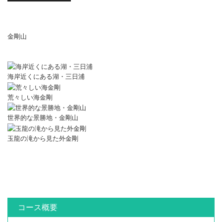
金剛山
海岸近くにある湖・三日浦
荒々しい海金剛
世界的な景勝地・金剛山
玉龍の滝から見た外金剛
コース概要