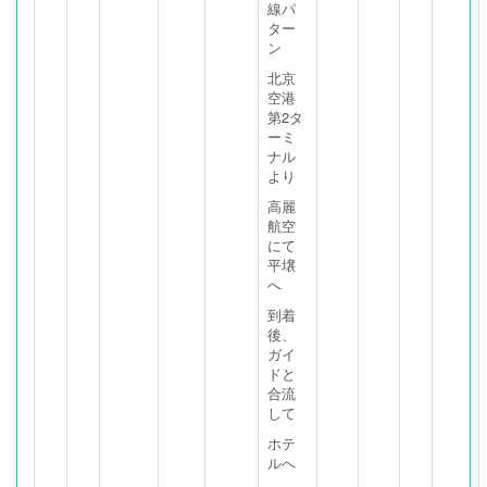
線パ
ター
ン
北京
空港
第2タ
ーミ
ナル
より
高麗
航空
にて
平壌
へ
到着
後、
ガイ
ドと
合流
して
ホテ
ルへ