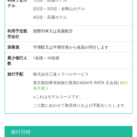
テル
2日目～3日目：金剛山ホテル
4日目：高麗ホテル
利用予定航
国際列車又は高麗航空
空会社
添乗員
平壌駅又は平壌空港から係員が同行します
最少催行人
1名様～10名様
数
旅行手配
株式会社三進トラベルサービス
東京都知事登録旅行業第2-6204号 ANTA 正会員(
旅行
条件書
)
※これはモデルコースです。
ご人数にあわせて御見積りおよび手配をいたします。
旅行日程