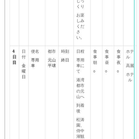
じっ
くり
お楽
しみ
くだ
さ
い。
4
日
便名
都市
時刻
日程
食
食
食
ホテ
日
付
事
事
事
ル
専用
元山
終日
専用
目
朝
昼
夜
金
車
平壌
車に
高麗
曜
て
○
○
○
ホテ
日
港湾
ル
都市
の元
山へ
到着
後
松涛
園、
侍中
湖観