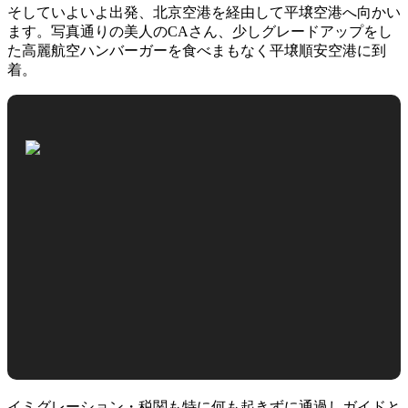
そしていよいよ出発、北京空港を経由して平壌空港へ向かい
ます。写真通りの美人のCAさん、少しグレードアップをし
た高麗航空ハンバーガーを食べまもなく平壌順安空港に到
着。
イミグレーション・税関も特に何も起きずに通過しガイドと