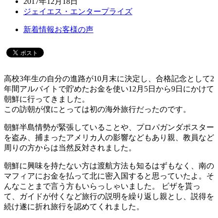
2017年12月18日
ジェイエス・エンタープライズ
新着情報
お客様の声
高校3年生の自分の進路が10月末に決定し、合格記念として2
年間アルバイトで貯めたお金を使い12月5日から9日にかけて
朝鮮に行ってきました。
この訪朝が僕にとっては初の海外旅行だったのです。
朝鮮半島情勢が緊張していることや、プロパガンダポスター
を盗み、捕まったアメリカ人の影響などもあり親、教員など
周りの方からは当然反対されました。
朝鮮に興味を持たない方は渡航方法も知るはずもなく、南の
マフィアにお金を払って北に密入国すると思っていたよ。そ
んなことまで言う方もいらっしゃいました。 ビザを貰っ
て、ガイドが付くなど旅行の説明を繰り返し親とし、説得を
続け遂に折れ旅行を認めてくれました。