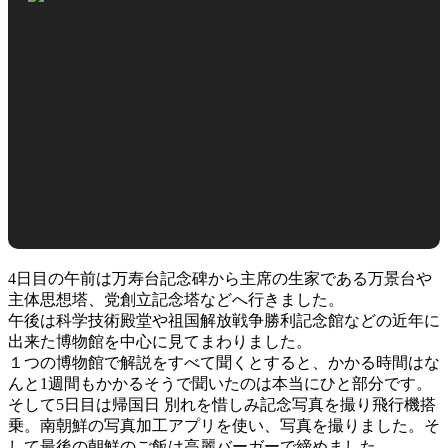
4日目の午前は万寿台記念碑から主席の生家である万景台や
主体思想塔、党創立記念塔などへ行きました。
午後は科学技術殿堂や祖国解放戦争勝利記念館などの近年に
出来た博物館を中心に見てまわりました。
１つの博物館で解説をすべて聞くとすると、かかる時間はな
んと1週間もかかるそうで聞いたのは本当にひと部分です。
そして5日目は帰国日 別れを惜しみ記念写真を撮り飛行機搭
乗。南朝鮮の写真加工アプリを使い、写真を撮りました。そ
して最後の朝鮮のご飯は高麗バーガーで締めました。