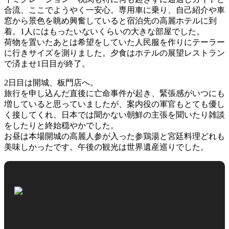
合流、ここでようやく一安心。専用車に乗り、自己紹介や車
窓から景色を眺め興奮していると宿泊先の高麗ホテルに到
着。1人にはもったいないくらいの大きな部屋でした。
荷物を置いたあとは希望をしていた人民服を作りにテーラー
に行きサイズを測りました。夕食はホテルの展望レストラン
で済ませ1日目が終了。
2日目は開城、板門店へ。
旅行を申し込んだ直後に亡命事件が起き、緊張感がいつにも
増していると思っていましたが、案内役の軍官もとても優し
く接してくれ、日本では聞かない朝鮮の主張を聞いたり雑談
をしたりと終始穏やかでした。
お昼は本場開城の高麗人参が入った参鶏湯と宮廷料理どれも
美味しかったです。午後の観光は世界遺産巡りでした。