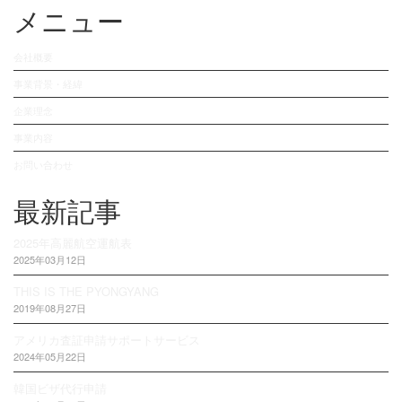
メニュー
会社概要
事業背景・経緯
企業理念
事業内容
お問い合わせ
最新記事
2025年高麗航空運航表
2025年03月12日
THIS IS THE PYONGYANG
2019年08月27日
アメリカ査証申請サポートサービス
2024年05月22日
韓国ビザ代行申請