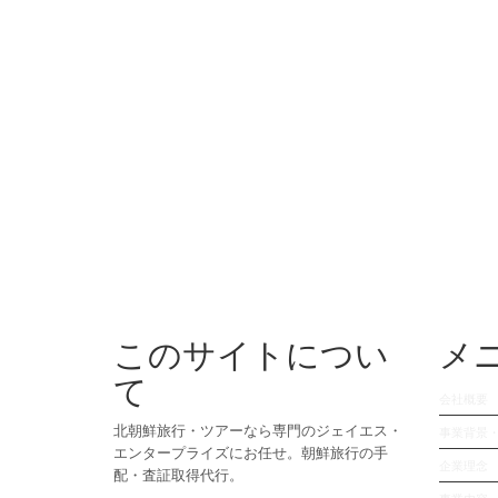
このサイトについ
メ
て
会社概要
北朝鮮旅行・ツアーなら専門のジェイエス・
事業背景
エンタープライズにお任せ。朝鮮旅行の手
企業理念
配・査証取得代行。
事業内容