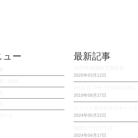
ニュー
最新記事
2025年高麗航空運航表
要
2025年03月12日
景・経緯
THIS IS THE PYONGYANG
念
2019年08月27日
容
アメリカ査証申請サポートサ
合わせ
2024年05月22日
韓国ビザ代行申請
2024年04月17日