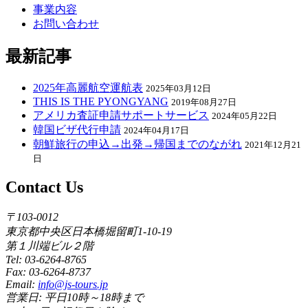
事業内容
お問い合わせ
最新記事
2025年高麗航空運航表
2025年03月12日
THIS IS THE PYONGYANG
2019年08月27日
アメリカ査証申請サポートサービス
2024年05月22日
韓国ビザ代行申請
2024年04月17日
朝鮮旅行の申込→出発→帰国までのながれ
2021年12月21
日
Contact Us
〒103-0012
東京都中央区日本橋堀留町1-10-19
第１川端ビル２階
Tel: 03-6264-8765
Fax: 03-6264-8737
Email:
info@js-tours.jp
営業日: 平日10時～18時まで