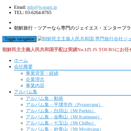
Email:
info@js-tours.jp
TEL: 03-6264-8765
朝鮮旅行・ツアーなら専門のジェイエス・エンタープラ
Toggle navigation
朝鮮民主主義人民共和国手配は実績No.1の JS TOURSにお
ホーム
会社概要
事業背景・経緯
企業理念
事業内容
アルバム集
アルバム集 – 動画
アルバム集 – 平壌市内（Pyongyang）
アルバム集 – 白頭山（Mt Paektu）
アルバム集 – 金剛山（Mt Kumgang）
アルバム集 – 七宝山（Mt Chilbo）
アルバム集 – 妙香山（Mt Myohyang）