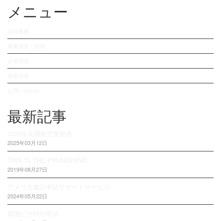
メニュー
会社概要
事業背景・経緯
企業理念
事業内容
お問い合わせ
最新記事
2025年高麗航空運航表
2025年03月12日
THIS IS THE PYONGYANG
2019年08月27日
アメリカ査証申請サポートサービス
2024年05月22日
韓国ビザ代行申請