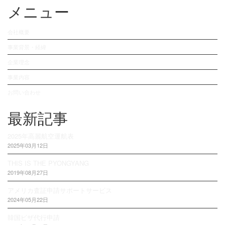
メニュー
会社概要
事業背景・経緯
企業理念
事業内容
お問い合わせ
最新記事
2025年高麗航空運航表
2025年03月12日
THIS IS THE PYONGYANG
2019年08月27日
アメリカ査証申請サポートサービス
2024年05月22日
韓国ビザ代行申請