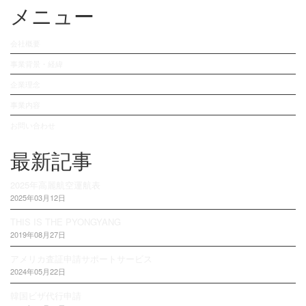
メニュー
会社概要
事業背景・経緯
企業理念
事業内容
お問い合わせ
最新記事
2025年高麗航空運航表
2025年03月12日
THIS IS THE PYONGYANG
2019年08月27日
アメリカ査証申請サポートサービス
2024年05月22日
韓国ビザ代行申請