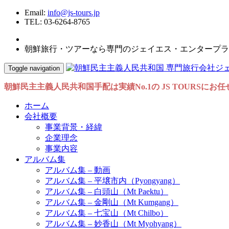
Email:
info@js-tours.jp
TEL: 03-6264-8765
朝鮮旅行・ツアーなら専門のジェイエス・エンタープラ
Toggle navigation
朝鮮民主主義人民共和国手配は実績No.1の JS TOURSにお
ホーム
会社概要
事業背景・経緯
企業理念
事業内容
アルバム集
アルバム集 – 動画
アルバム集 – 平壌市内（Pyongyang）
アルバム集 – 白頭山（Mt Paektu）
アルバム集 – 金剛山（Mt Kumgang）
アルバム集 – 七宝山（Mt Chilbo）
アルバム集 – 妙香山（Mt Myohyang）