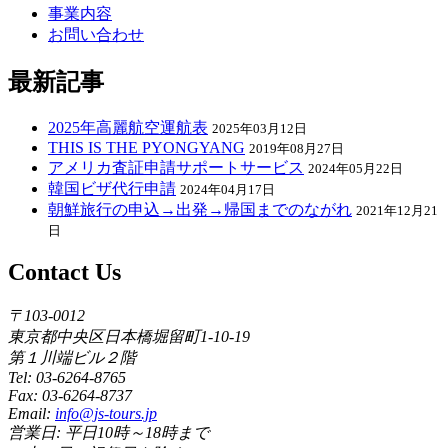
事業内容
お問い合わせ
最新記事
2025年高麗航空運航表
2025年03月12日
THIS IS THE PYONGYANG
2019年08月27日
アメリカ査証申請サポートサービス
2024年05月22日
韓国ビザ代行申請
2024年04月17日
朝鮮旅行の申込→出発→帰国までのながれ
2021年12月21
日
Contact Us
〒103-0012
東京都中央区日本橋堀留町1-10-19
第１川端ビル２階
Tel: 03-6264-8765
Fax: 03-6264-8737
Email:
info@js-tours.jp
営業日: 平日10時～18時まで