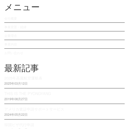
メニュー
会社概要
事業背景・経緯
企業理念
事業内容
お問い合わせ
最新記事
2025年高麗航空運航表
2025年03月12日
THIS IS THE PYONGYANG
2019年08月27日
アメリカ査証申請サポートサービス
2024年05月22日
韓国ビザ代行申請