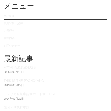
メニュー
会社概要
事業背景・経緯
企業理念
事業内容
お問い合わせ
最新記事
2025年高麗航空運航表
2025年03月12日
THIS IS THE PYONGYANG
2019年08月27日
アメリカ査証申請サポートサービス
2024年05月22日
韓国ビザ代行申請