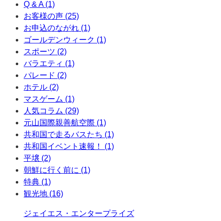
Q & A (1)
お客様の声 (25)
お申込のながれ (1)
ゴールデンウィーク (1)
スポーツ (2)
バラエティ (1)
パレード (2)
ホテル (2)
マスゲーム (1)
人気コラム (29)
元山国際親善航空際 (1)
共和国で走るバスたち (1)
共和国イベント速報！ (1)
平壌 (2)
朝鮮に行く前に (1)
特典 (1)
観光地 (16)
ジェイエス・エンタープライズ