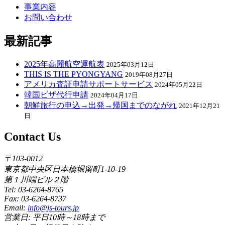
事業内容
お問い合わせ
最新記事
2025年高麗航空運航表
2025年03月12日
THIS IS THE PYONGYANG
2019年08月27日
アメリカ査証申請サポートサービス
2024年05月22日
韓国ビザ代行申請
2024年04月17日
朝鮮旅行の申込→出発→帰国までのながれ
2021年12月21
日
Contact Us
〒103-0012
東京都中央区日本橋堀留町1-10-19
第１川端ビル２階
Tel: 03-6264-8765
Fax: 03-6264-8737
Email:
info@js-tours.jp
営業日: 平日10時～18時まで