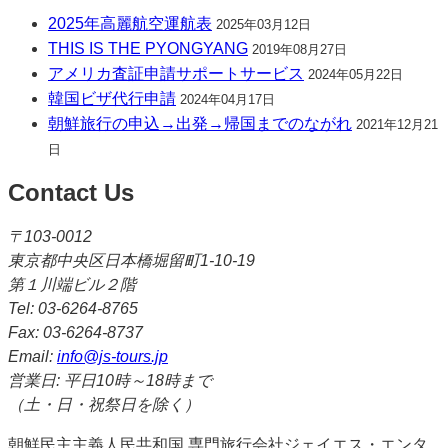
2025年高麗航空運航表
2025年03月12日
THIS IS THE PYONGYANG
2019年08月27日
アメリカ査証申請サポートサービス
2024年05月22日
韓国ビザ代行申請
2024年04月17日
朝鮮旅行の申込→出発→帰国までのながれ
2021年12月21
日
Contact Us
〒103-0012
東京都中央区日本橋堀留町1-10-19
第１川端ビル２階
Tel: 03-6264-8765
Fax: 03-6264-8737
Email:
info@js-tours.jp
営業日: 平日10時～18時まで
（土・日・祝祭日を除く）
朝鮮民主主義人民共和国 専門旅行会社ジェイエス・エンタ