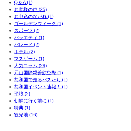
Q & A (1)
お客様の声 (25)
お申込のながれ (1)
ゴールデンウィーク (1)
スポーツ (2)
バラエティ (1)
パレード (2)
ホテル (2)
マスゲーム (1)
人気コラム (29)
元山国際親善航空際 (1)
共和国で走るバスたち (1)
共和国イベント速報！ (1)
平壌 (2)
朝鮮に行く前に (1)
特典 (1)
観光地 (16)