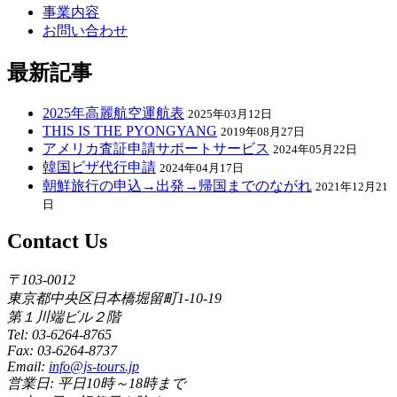
事業内容
お問い合わせ
最新記事
2025年高麗航空運航表
2025年03月12日
THIS IS THE PYONGYANG
2019年08月27日
アメリカ査証申請サポートサービス
2024年05月22日
韓国ビザ代行申請
2024年04月17日
朝鮮旅行の申込→出発→帰国までのながれ
2021年12月21
日
Contact Us
〒103-0012
東京都中央区日本橋堀留町1-10-19
第１川端ビル２階
Tel: 03-6264-8765
Fax: 03-6264-8737
Email:
info@js-tours.jp
営業日: 平日10時～18時まで