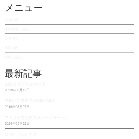
メニュー
会社概要
事業背景・経緯
企業理念
事業内容
お問い合わせ
最新記事
2025年高麗航空運航表
2025年03月12日
THIS IS THE PYONGYANG
2019年08月27日
アメリカ査証申請サポートサービス
2024年05月22日
韓国ビザ代行申請