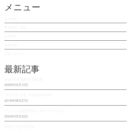
メニュー
会社概要
事業背景・経緯
企業理念
事業内容
お問い合わせ
最新記事
2025年高麗航空運航表
2025年03月12日
THIS IS THE PYONGYANG
2019年08月27日
アメリカ査証申請サポートサービス
2024年05月22日
韓国ビザ代行申請